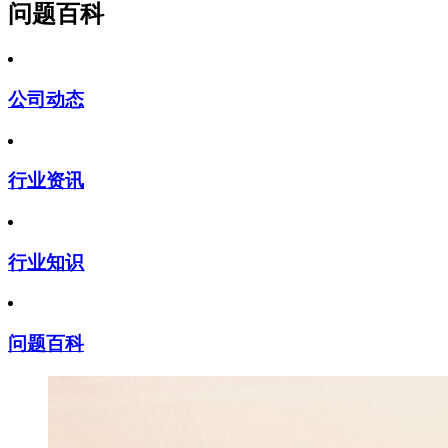
问题百科
公司动态
行业资讯
行业知识
问题百科