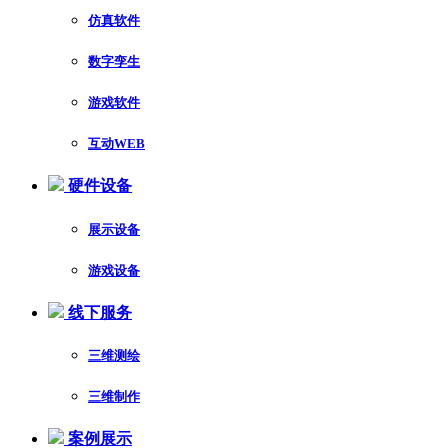
仿真软件
数字孪生
游戏软件
互动WEB
硬件设备
展示设备
游戏设备
线下服务
三维测绘
三维制作
案例展示