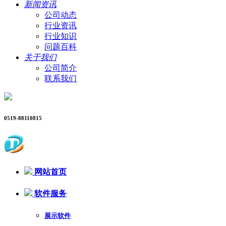
新闻资讯
公司动态
行业资讯
行业知识
问题百科
关于我们
公司简介
联系我们
0519-88110815
网站首页
软件服务
展示软件