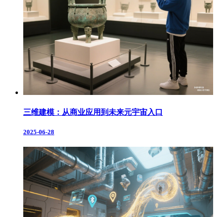
三维建模：从商业应用到未来元宇宙入口
2025-06-28