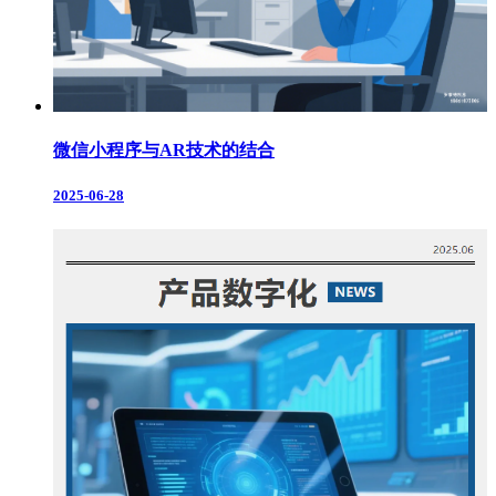
微信小程序与AR技术的结合
2025-06-28