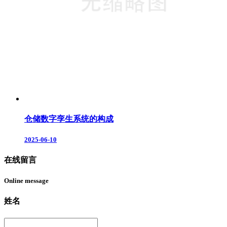
仓储数字孪生系统的构成
2025-06-10
在线留言
Online message
姓名