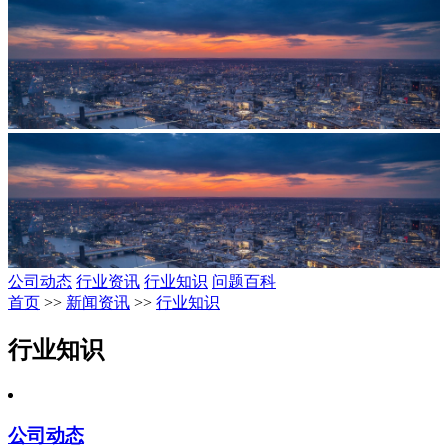
公司动态
行业资讯
行业知识
问题百科
首页
>>
新闻资讯
>>
行业知识
行业知识
公司动态